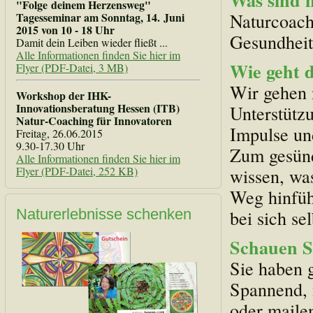
Was sind 
"Folge deinem Herzensweg"
Naturcoach
Tagesseminar am Sonntag, 14. Juni
2015 von 10 - 18 Uhr
Gesundheit
Damit dein Leiben wieder fließt ...
Alle Informationen finden Sie hier im
Wie geht 
Flyer (PDF-Datei, 3 MB)
Wir gehen 
Workshop der IHK-
Innovationsberatung Hessen (ITB)
Unterstütz
Natur-Coaching für Innovatoren
Impulse un
Freitag, 26.06.2015
9.30-17.30 Uhr
Zum gesünd
Alle Informationen finden Sie hier im
Flyer (PDF-Datei, 252 KB)
wissen, was
Weg hinfüh
Naturerlebnisse schenken
bei sich se
Schauen Si
Sie haben 
Spannend, 
oder maile